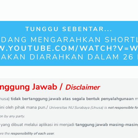
TUNGGU SEBENTAR...
EDANG MENGARAHKAN SHORTL
W.YOUTUBE.COM/WATCH?V=
 AKAN DIARAHKAN DALAM
25
anggung Jawab /
Disclaimer
Unusa)
tidak bertanggung jawab atas segala bentuk penyalahgunaan
me
i ini oleh pihak mana pun./
Universitas NU Surabaya (Unusa) is
not responsible fo
on by any party.
 yang dibuat melalui aplikasi ini menjadi
tanggung jawab masing-masin
are the
responsibility of each user
.