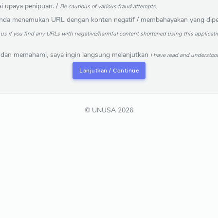
ai upaya penipuan. /
Be cautious of various fraud attempts.
anda menemukan URL dengan konten negatif / membahayakan yang dipers
o us if you find any URLs with negative/harmful content shortened using this applicat
 dan memahami, saya ingin langsung melanjutkan
I have read and understood
Lanjutkan / Continue
© UNUSA 2026