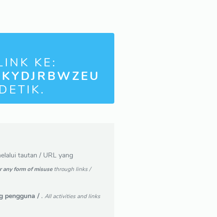
INK KE:
WKYDJRBWZEU
DETIK.
lalui tautan / URL yang
r any form of misuse
through links /
g pengguna /
.
All activities and links