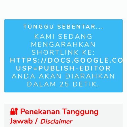
TUNGGU SEBENTAR...
KAMI SEDANG
MENGARAHKAN
SHORTLINK KE:
HTTPS://DOCS.GOOGLE.C
USP=PUBLISH-EDITOR
ANDA AKAN DIARAHKAN
DALAM
24
DETIK.
🔐 Penekanan Tanggung
Jawab /
Disclaimer