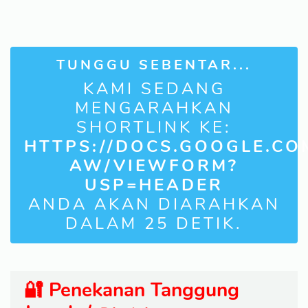
TUNGGU SEBENTAR...
KAMI SEDANG
MENGARAHKAN
SHORTLINK KE:
HTTPS://DOCS.GOOGLE.C
AW/VIEWFORM?
USP=HEADER
ANDA AKAN DIARAHKAN
DALAM
24
DETIK.
🔐 Penekanan Tanggung