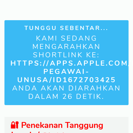
TUNGGU SEBENTAR...
KAMI SEDANG
MENGARAHKAN
SHORTLINK KE:
HTTPS://APPS.APPLE.COM/
PEGAWAI-
UNUSA/ID1672703425
ANDA AKAN DIARAHKAN
DALAM
25
DETIK.
🔐 Penekanan Tanggung