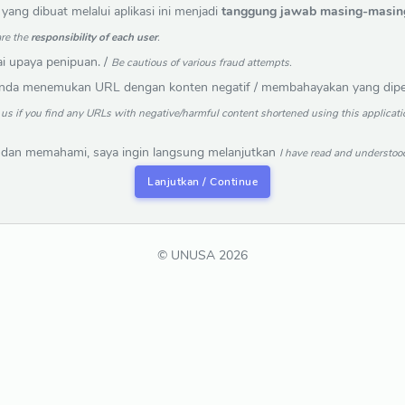
 yang dibuat melalui aplikasi ini menjadi
tanggung jawab masing-masin
are the
responsibility of each user
.
ai upaya penipuan. /
Be cautious of various fraud attempts.
anda menemukan URL dengan konten negatif / membahayakan yang dipers
o us if you find any URLs with negative/harmful content shortened using this applicat
 dan memahami, saya ingin langsung melanjutkan
I have read and understood
Lanjutkan / Continue
© UNUSA 2026