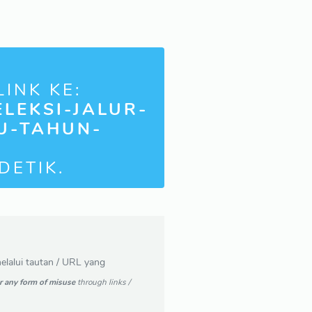
INK KE:
ELEKSI-JALUR-
U-TAHUN-
DETIK.
lalui tautan / URL yang
r any form of misuse
through links /