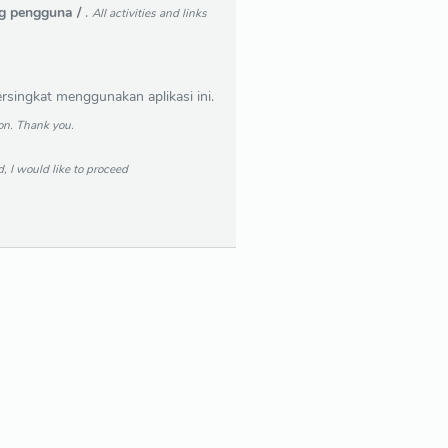
g pengguna /
.
All activities and links
ingkat menggunakan aplikasi ini.
ion. Thank you.
, I would like to proceed