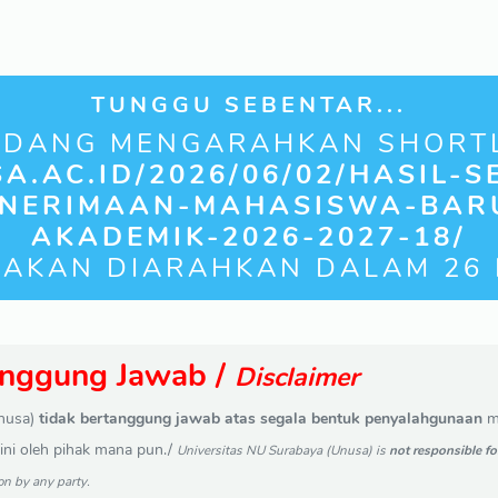
TUNGGU SEBENTAR...
EDANG MENGARAHKAN SHORTL
A.AC.ID/2026/06/02/HASIL-S
NERIMAAN-MAHASISWA-BAR
AKADEMIK-2026-2027-18/
 AKAN DIARAHKAN DALAM
25
anggung Jawab /
Disclaimer
Unusa)
tidak bertanggung jawab atas segala bentuk penyalahgunaan
me
i ini oleh pihak mana pun./
Universitas NU Surabaya (Unusa) is
not responsible fo
on by any party.