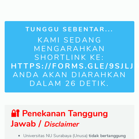
TUNGGU SEBENTAR...
KAMI SEDANG
MENGARAHKAN
SHORTLINK KE:
HTTPS://FORMS.GLE/9SJL
ANDA AKAN DIARAHKAN
DALAM
26
DETIK.
🔐 Penekanan Tanggung
Jawab /
Disclaimer
Universitas NU Surabaya (Unusa)
tidak bertanggung