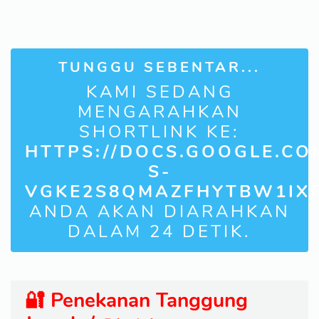
TUNGGU SEBENTAR...
KAMI SEDANG
MENGARAHKAN
SHORTLINK KE:
HTTPS://DOCS.GOOGLE.CO
S-
VGKE2S8QMAZFHYTBW1IX
ANDA AKAN DIARAHKAN
DALAM
23
DETIK.
🔐 Penekanan Tanggung